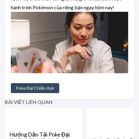
hành trình Pokémon của riêng bạn ngay hôm nay!
Poke Đại Chiến Apk
BÀI VIẾT LIÊN QUAN
Hướng Dẫn Tải Poke Đại