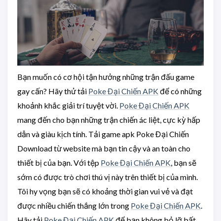
Bạn muốn có cơ hội tận hưởng những trận đấu game
gay cấn? Hãy thử tải
Poke Đại Chiến APK
để có những
khoảnh khắc giải trí tuyệt vời.
Poke Đại Chiến APK
mang đến cho bạn những trận chiến ác liệt, cực kỳ hấp
dẫn và giàu kịch tính. Tải game apk Poke Đại Chiến
Download từ website mà bạn tin cậy và an toàn cho
thiết bị của bạn. Với tệp
Poke Đại Chiến APK
, bạn sẽ
sớm có được trò chơi thú vị này trên thiết bị của mình.
Tôi hy vọng bạn sẽ có khoảng thời gian vui vẻ và đạt
được nhiều chiến thắng lớn trong
Poke Đại Chiến APK
.
Hãy tải
Poke Đại Chiến APK
để bạn không bỏ lỡ bất