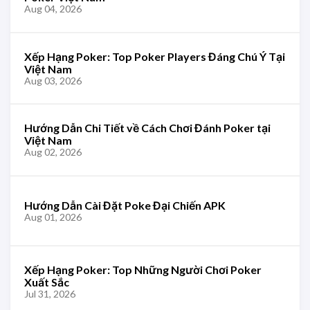
Aug 04, 2026
Xếp Hạng Poker: Top Poker Players Đáng Chú Ý Tại
Việt Nam
Aug 03, 2026
Hướng Dẫn Chi Tiết về Cách Chơi Đánh Poker tại
Việt Nam
Aug 02, 2026
Hướng Dẫn Cài Đặt Poke Đại Chiến APK
Aug 01, 2026
Xếp Hạng Poker: Top Những Người Chơi Poker
Xuất Sắc
Jul 31, 2026